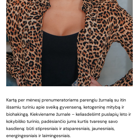
Kartą per mėnesį prenumeratoriams parengiu žurnalą su itin
išsamiu turiniu apie sveiką gyvenseną, ketogeninę mitybą ir
biohakingą. Kiekviename žurnale – keliasdešimt puslapių lėto ir
kokybiško turinio, padėsiančio jums kurtis tvaresnę savo
kasdieną: būti stipresniais ir atsparesniais, jaunesniais,
energingesniais ir laimingesniais.