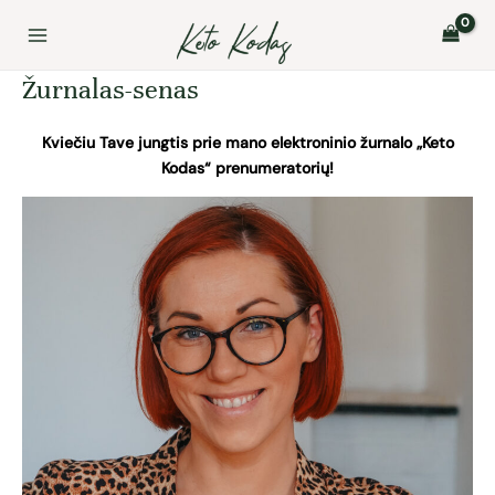
Pereiti
Main
prie
Menu
turinio
Žurnalas-senas
Kviečiu Tave jungtis prie mano elektroninio žurnalo „Keto
Kodas“ prenumeratorių!