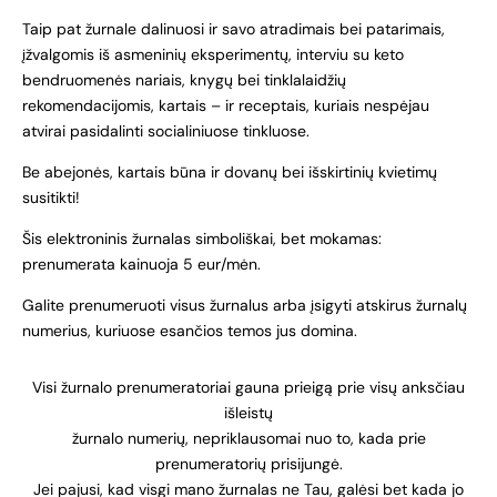
Taip pat žurnale dalinuosi ir savo atradimais bei patarimais,
įžvalgomis iš asmeninių eksperimentų, interviu su keto
bendruomenės nariais, knygų bei tinklalaidžių
rekomendacijomis, kartais – ir receptais, kuriais nespėjau
atvirai pasidalinti socialiniuose tinkluose.
Be abejonės, kartais būna ir dovanų bei išskirtinių kvietimų
susitikti!
Šis elektroninis žurnalas simboliškai, bet mokamas:
prenumerata kainuoja 5 eur/mėn.
Galite prenumeruoti visus žurnalus arba įsigyti atskirus žurnalų
numerius, kuriuose esančios temos jus domina.
Visi žurnalo prenumeratoriai gauna prieigą prie visų anksčiau
išleistų
žurnalo numerių, nepriklausomai nuo to, kada prie
prenumeratorių prisijungė.
Jei pajusi, kad visgi mano žurnalas ne Tau, galėsi bet kada jo