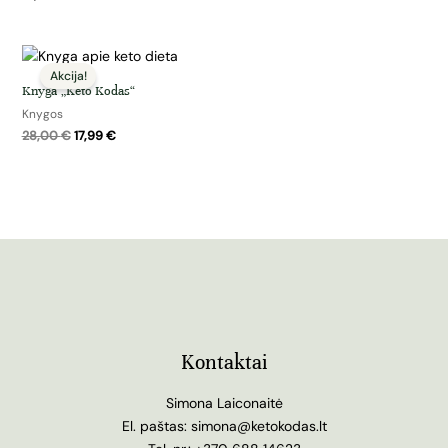
Original
Current
price
price
was:
is:
Knyga „Keto Kodas“
28,00 €.
17,99 €.
Knygos
28,00
€
17,99
€
Kontaktai
Simona Laiconaitė
El. paštas:
simona@ketokodas.lt