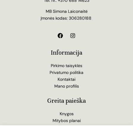
Tel. nr.:
+370 688 14623
MB Simona Laiconaitė
Įmonės kodas: 306280188
Informacija
Pirkimo taisyklės
Privatumo politika
Kontaktai
Mano profilis
Greita paieška
Knygos
Mitybos planai
Žurnalas