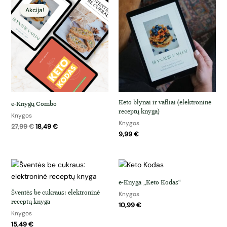
price
price
was:
is:
27,99 €.
18,49 €.
Keto blynai ir vafliai (elektroninė
e-Knygų Combo
receptų knyga)
Knygos
Knygos
27,99
€
18,49
€
9,99
€
e-Knyga „Keto Kodas“
Šventės be cukraus: elektroninė
Knygos
receptų knyga
10,99
€
Knygos
15,49
€