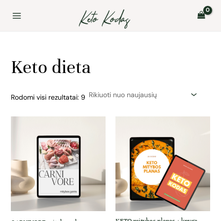
Rūšiuojama
Pereiti
Main
pagal
prie
naujausią
Menu
turinio
Keto dieta
Rodomi visi rezultatai: 9