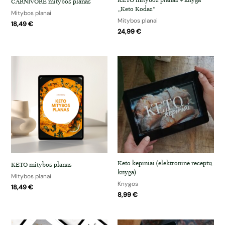
KETO mitybos planas + knyga
CARNIVORE mitybos planas
„Keto Kodas”
Mitybos planai
Mitybos planai
18,49
€
24,99
€
Keto kepiniai (elektroninė receptų
KETO mitybos planas
knyga)
Mitybos planai
Knygos
18,49
€
8,99
€
Original
Current