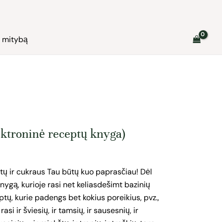
ę mitybą
ektroninė receptų knyga)
ltų ir cukraus Tau būtų kuo paprasčiau! Dėl
nygą, kurioje rasi net keliasdešimt bazinių
eptų, kurie padengs bet kokius poreikius, pvz.,
si ir šviesių, ir tamsių, ir sausesnių, ir