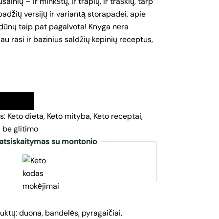
ainių – ir minkštų, ir trapių, ir traškių, tarp
adžių versijų ir variantą storapadei, apie
oldūnų taip pat pagalvota! Knyga nėra
iau rasi ir bazinius saldžių kepinių receptus,
!
s:
Keto dieta
,
Keto mityba
,
Keto receptai
,
 be glitimo
atsiskaitymas su montonio
uktų: duona, bandelės, pyragaičiai,