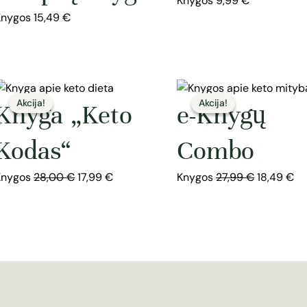
Knygos
9,99
€
Knygos
15,49
€
Original
Current
Original
Cu
price
price
price
pr
Knyga „Keto
e-Knygų
was:
is:
was:
is:
28,00 €.
17,99 €.
27,99 €.
18
Kodas“
Combo
Knygos
28,00
€
17,99
€
Knygos
27,99
€
18,49
€