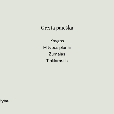
Greita paieška
Knygos
Mitybos planai
Žurnalas
Tinklaraštis
ityba.