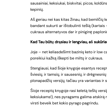
sausainiai, keksiukai, biskvitai, picos, kold
kepinių.
Aš geriau nei kas kitas žinau, kad bemilčių 
bandant sukurti ar ištobulinti tešlą (kartais 
cukraus alternatyvos dar ir piniginę paploni
Kad Tau būtų drąsiau ir lengviau, aš sukūria
Joje – net keliasdešimt bazinių keto ir low c
poreikiui kažką iškepti be miltų ir cukraus.
Stengiausi, kad šioje knygoje esantys recepta
šviesių, ir tamsių, ir sausesnių, ir drėgnesnių
plonapadžių versijų, tačiau yra variantas ir
Šioje receptų knygoje rasi keletą tešlų ver
keksiukams!), nes pyragams galima atskirą re
virsti beveik bet kokio pyrago pagrindu.