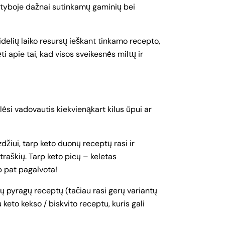
e mityboje dažnai sutinkamų gaminių bei
idelių laiko resursų ieškant tinkamo recepto,
ti apie tai, kad visos sveikesnės miltų ir
lėsi vadovautis kiekvienąkart kilus ūpui ar
yzdžiui, tarp keto duonų
receptų rasi ir
r traškių. Tarp keto picų – keletas
p pat pagalvota!
ų pyragų receptų (tačiau rasi gerų variantų
keto kekso / biskvito receptu, kuris gali