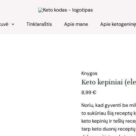
produkto
kiekis:
Keto
tuvė
Tinklaraštis
Apie mane
Apie ketogenin
kepiniai
(elektroninė
receptų
knyga)
Knygos
Keto kepiniai (el
8,99
€
Noriu, kad gyventi be mi
to sukūriau šią receptų k
keto kepinių ir tešlų rec
tarp keto duonų receptų ra