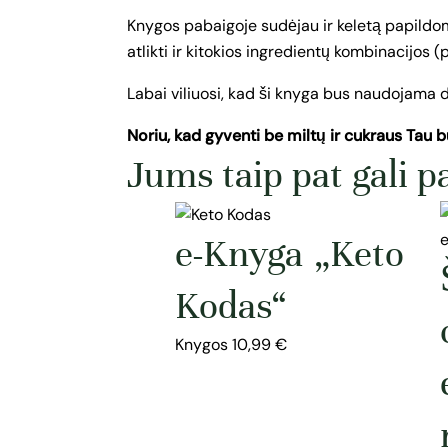
Knygos pabaigoje sudėjau ir keletą papildomų
atlikti ir kitokios ingredientų kombinacijos 
Labai viliuosi, kad ši knyga bus naudojama daž
Noriu, kad gyventi be miltų ir cukraus Tau 
Jums taip pat gali p
e-Knyga „Keto
Kodas“
Knygos
10,99
€