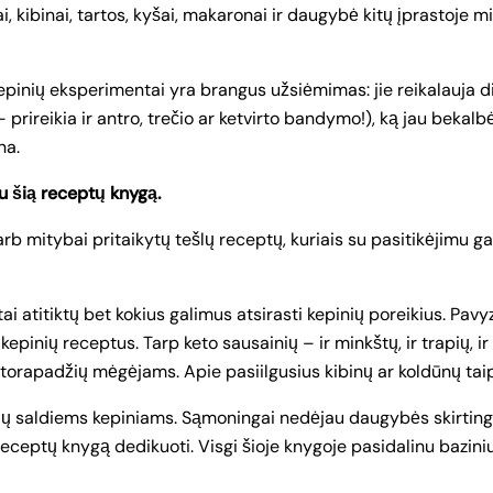
ūnai, kibinai, tartos, kyšai, makaronai ir daugybė kitų įprastoj
kepinių eksperimentai yra brangus užsiėmimas: jie reikalauja d
– prireikia ir antro, trečio ar ketvirto bandymo!), ką jau bekalbė
na.
u šią receptų knygą.
arb mitybai pritaikytų tešlų receptų, kuriais su pasitikėjimu ga
i atitiktų bet kokius galimus atsirasti kepinių poreikius. Pav
 kepinių receptus. Tarp keto sausainių – ir minkštų, ir trapių, i
 storapadžių mėgėjams. Apie pasiilgusius kibinų ar koldūnų tai
sijų saldiems kepiniams. Sąmoningai nedėjau daugybės skirting
ceptų knygą dedikuoti. Visgi šioje knygoje pasidalinu baziniu 