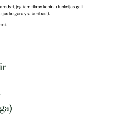
odyti, jog tam tikras kepinių funkcijas gali
ijos ko gero yra beribės!).
pti.
ir
ė
ga)