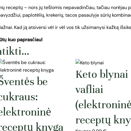
 receptų – nors jų tešlomis nepavadinčiau, tačiau norėjau par
(pavyzdžiui, paplotėlių, krekerių, tacos pasaulyje sūrių kombinac
nai. Kad ją atsiversi vėl ir vėl vos tik užsimanysi kažką išsike
būtų kuo paprasčiau!
atikti…
Keto blynai 
Šventės be
vafliai
cukraus:
(elektronin
elektroninė
receptų kny
receptų knyga