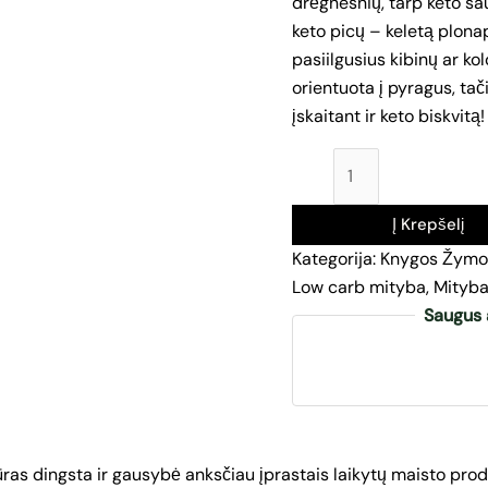
drėgnesnių, tarp keto saus
keto picų – keletą plonap
pasiilgusius kibinų ar k
orientuota į pyragus, tač
įskaitant ir keto biskvitą
Į Krepšelį
Kategorija:
Knygos
Žymo
Low carb mityba
,
Mityba
Saugus 
tūras dingsta ir gausybė anksčiau įprastais laikytų maisto prod