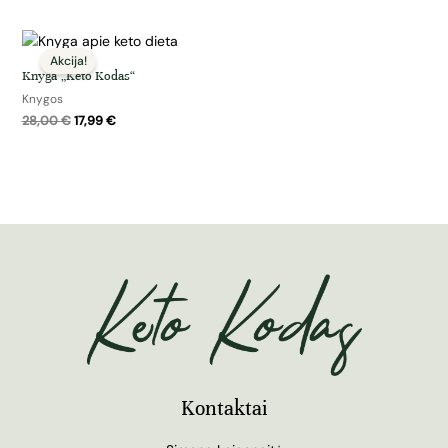
Original
Current
price
price
was:
is:
Knyga „Keto Kodas“
28,00 €.
17,99 €.
Knygos
28,00
€
17,99
€
Kontaktai