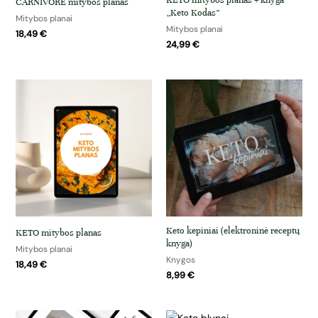
KETO mitybos planas + knyga
CARNIVORE mitybos planas
„Keto Kodas”
Mitybos planai
Mitybos planai
18,49
€
24,99
€
Keto kepiniai (elektroninė receptų
KETO mitybos planas
knyga)
Mitybos planai
Knygos
18,49
€
8,99
€
Original
Current