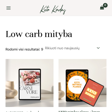
Rūšiuojama
Pereiti
Main
pagal
prie
naujausią
Menu
turinio
Low carb mityba
Rodomi visi rezultatai: 9