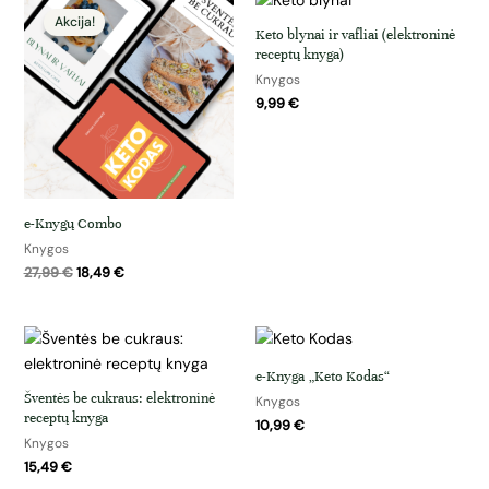
price
price
was:
is:
Keto blynai ir vafliai (elektroninė
27,99 €.
18,49 €.
receptų knyga)
Knygos
9,99
€
e-Knygų Combo
Knygos
27,99
€
18,49
€
e-Knyga „Keto Kodas“
Šventės be cukraus: elektroninė
Knygos
receptų knyga
10,99
€
Knygos
15,49
€