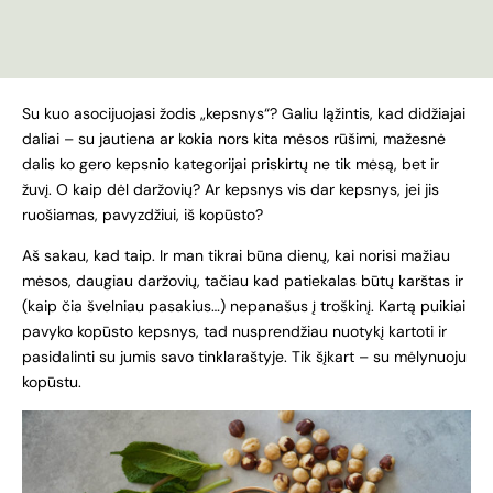
Su kuo asocijuojasi žodis „kepsnys“? Galiu ląžintis, kad didžiajai
daliai – su jautiena ar kokia nors kita mėsos rūšimi, mažesnė
dalis ko gero kepsnio kategorijai priskirtų ne tik mėsą, bet ir
žuvį. O kaip dėl daržovių? Ar kepsnys vis dar kepsnys, jei jis
ruošiamas, pavyzdžiui, iš kopūsto?
Aš sakau, kad taip. Ir man tikrai būna dienų, kai norisi mažiau
mėsos, daugiau daržovių, tačiau kad patiekalas būtų karštas ir
(kaip čia švelniau pasakius…) nepanašus į troškinį. Kartą puikiai
pavyko kopūsto kepsnys, tad nusprendžiau nuotykį kartoti ir
pasidalinti su jumis savo tinklaraštyje. Tik šįkart – su mėlynuoju
kopūstu.