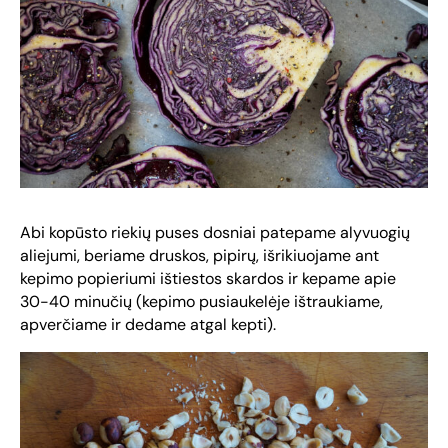
Abi kopūsto riekių puses dosniai patepame alyvuogių
aliejumi, beriame druskos, pipirų, išrikiuojame ant
kepimo popieriumi ištiestos skardos ir kepame apie
30-40 minučių (kepimo pusiaukelėje ištraukiame,
apverčiame ir dedame atgal kepti).