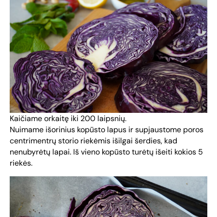
Kaičiame orkaitę iki 200 laipsnių.
Nuimame išorinius kopūsto lapus ir supjaustome poros
centrimentrų storio riekėmis išilgai šerdies, kad
nenubyrėtų lapai. Iš vieno kopūsto turėtų išeiti kokios 5
riekės.