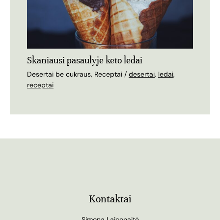
Skaniausi pasaulyje keto ledai
Desertai be cukraus
,
Receptai
/
desertai
,
ledai
,
receptai
Kontaktai
Simona Laiconaitė