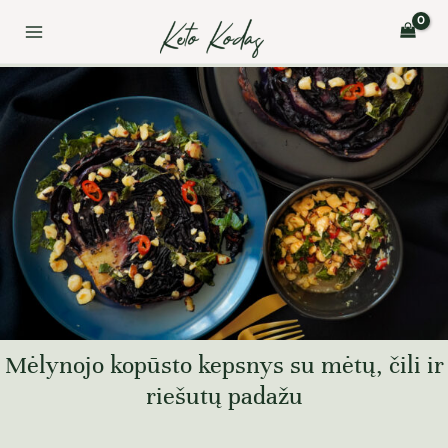
Pereiti
Post
Main
prie
navigation
Menu
turinio
Mėlynojo kopūsto kepsnys su mėtų, čili ir
riešutų padažu