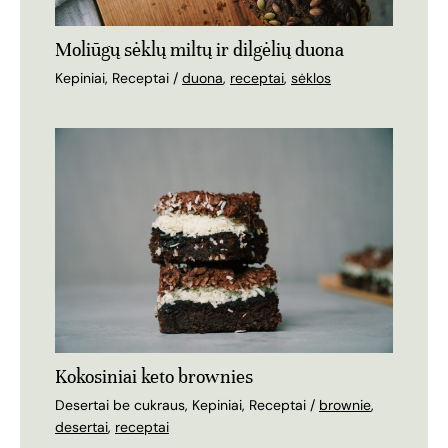
Moliūgų sėklų miltų ir dilgėlių duona
Kepiniai
,
Receptai
/
duona
,
receptai
,
sėklos
Kokosiniai keto brownies
Desertai be cukraus
,
Kepiniai
,
Receptai
/
brownie
,
desertai
,
receptai