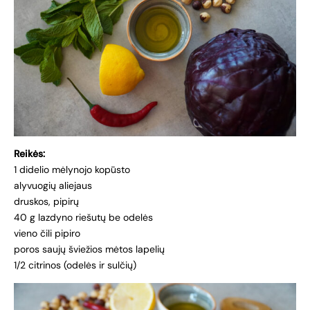
Reikės:
1 didelio mėlynojo kopūsto
alyvuogių aliejaus
druskos, pipirų
40 g lazdyno riešutų be odelės
vieno čili pipiro
poros saujų šviežios mėtos lapelių
1/2 citrinos (odelės ir sulčių)