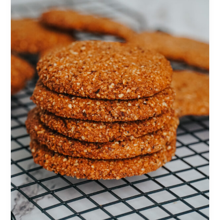
miltų
sausainiai