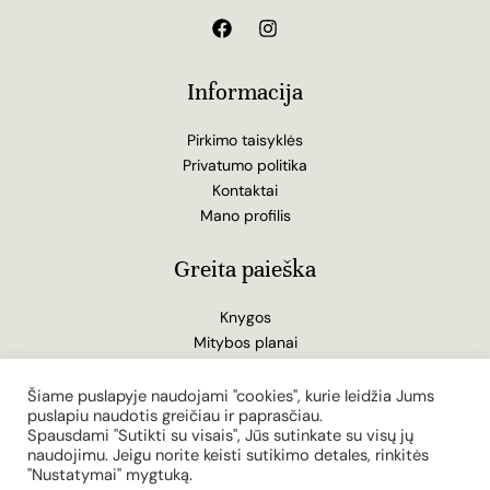
Informacija
Pirkimo taisyklės
Privatumo politika
Kontaktai
Mano profilis
Greita paieška
Knygos
Mitybos planai
Žurnalas
Tinklaraštis
Šiame puslapyje naudojami "cookies", kurie leidžia Jums
puslapiu naudotis greičiau ir paprasčiau.
Spausdami "Sutikti su visais", Jūs sutinkate su visų jų
naudojimu. Jeigu norite keisti sutikimo detales, rinkitės
"Nustatymai" mygtuką.
© 2010 - 2026 Keto Kodas | Keto mityba. Powered by