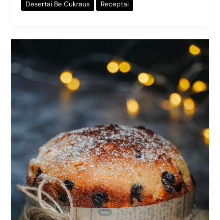
Desertai Be Cukraus
Receptai
Kalėdinis
pyragas
su
apelsinų
ir
citrinų
žievelėmis