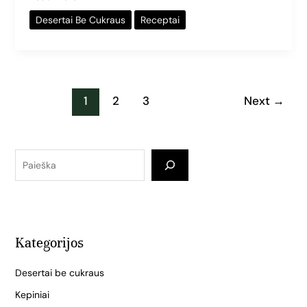
Desertai Be Cukraus
Receptai
1
2
3
Next
→
Kategorijos
Desertai be cukraus
Kepiniai