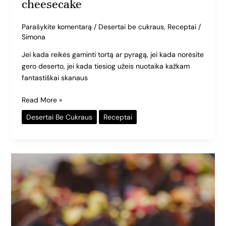
cheesecake
Parašykite komentarą
/
Desertai be cukraus
,
Receptai
/
Simona
Jei kada reikės gaminti tortą ar pyragą, jei kada norėsite
gero deserto, jei kada tiesiog užeis nuotaika kažkam
fantastiškai skanaus
Read More »
Desertai Be Cukraus
Receptai
Šokoladinis
cukinijų
pyragas