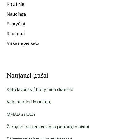
Kiaušiniai
Naudinga
Pusryčiai
Receptai
Viskas apie keto
Naujausi įrašai
Keto lavašas / baltyminė duonelė
Kaip stiprinti imunitetą
OMAD salotos
Žarnyno bakterijos lemia potraukį maistui
Rekomenduojamų knygų sąrašas