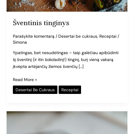
Šventinis tinginys
Parašykite komentarą
/
Desertai be cukraus
,
Receptai
/
Simona
Ypatingas, bet nesudėtingas – taip galėčiau apibūdinti
šį šventinį (ir itin šokoladinį!) tinginį, kurį vieną vakarą
įkvėpta artėjančių žiemos švenčių […]
Read More »
Desertai Be Cukraus
Receptai
Skrudintų
lazdyno
riešutų