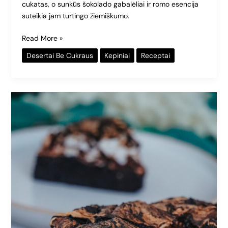
cukatas, o sunkūs šokolado gabalėliai ir romo esencija
suteikia jam turtingo žiemiškumo.
Read More »
Desertai Be Cukraus
Kepiniai
Receptai
Šokoladinis
pyragas
su
morengu