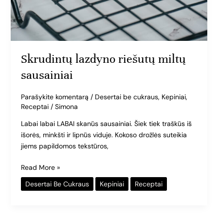
Skrudintų lazdyno riešutų miltų
sausainiai
Parašykite komentarą
/
Desertai be cukraus
,
Kepiniai
,
Receptai
/
Simona
Labai labai LABAI skanūs sausainiai. Šiek tiek traškūs iš
išorės, minkšti ir lipnūs viduje. Kokoso drožlės suteikia
jiems papildomos tekstūros,
Read More »
Desertai Be Cukraus
Kepiniai
Receptai