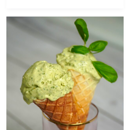
Keto
bazilikų
ledai