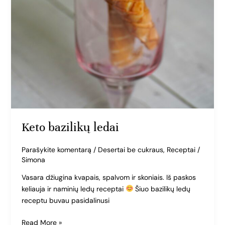
Keto bazilikų ledai
Parašykite komentarą
/
Desertai be cukraus
,
Receptai
/
Simona
Vasara džiugina kvapais, spalvom ir skoniais. Iš paskos
keliauja ir naminių ledų receptai
Šiuo bazilikų ledų
receptu buvau pasidalinusi
Read More »