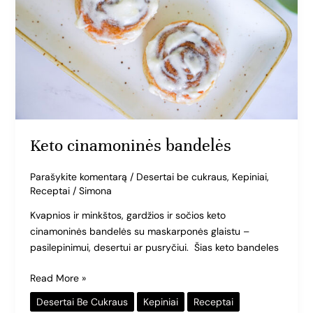
Keto cinamoninės bandelės
Parašykite komentarą
/
Desertai be cukraus
,
Kepiniai
,
Receptai
/
Simona
Kvapnios ir minkštos, gardžios ir sočios keto
cinamoninės bandelės su maskarponės glaistu –
pasilepinimui, desertui ar pusryčiui. Šias keto bandeles
Read More »
Desertai Be Cukraus
Kepiniai
Receptai