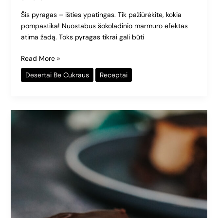
Šis pyragas – išties ypatingas. Tik pažiūrėkite, kokia
pompastika! Nuostabus šokoladinio marmuro efektas
atima žadą. Toks pyragas tikrai gali būti
Read More »
Desertai Be Cukraus
Receptai
Legendinis
kavos
skonio
cheesecake