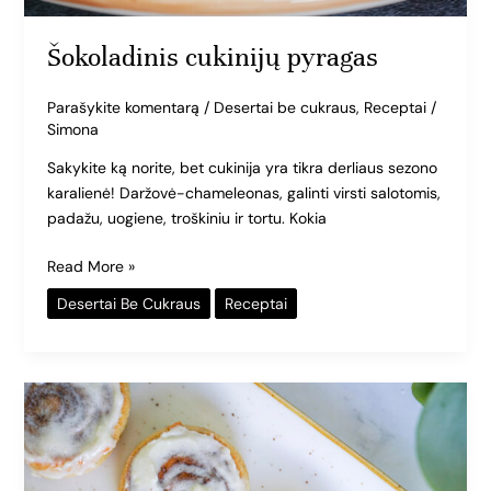
Šokoladinis cukinijų pyragas
Parašykite komentarą
/
Desertai be cukraus
,
Receptai
/
Simona
Sakykite ką norite, bet cukinija yra tikra derliaus sezono
karalienė! Daržovė-chameleonas, galinti virsti salotomis,
padažu, uogiene, troškiniu ir tortu. Kokia
Read More »
Desertai Be Cukraus
Receptai
Keto
cinamoninės
bandelės