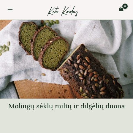
Pereiti
Post
Main
prie
navigation
Menu
turinio
Moliūgų sėklų miltų ir dilgėlių duona