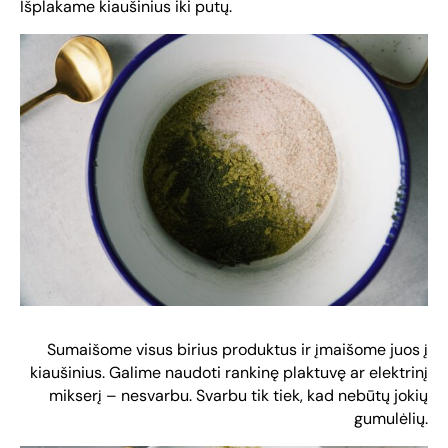
Išplakame kiaušinius iki putų.
Sumaišome visus birius produktus ir įmaišome juos į
kiaušinius. Galime naudoti rankinę plaktuvę ar elektrinį
mikserį – nesvarbu. Svarbu tik tiek, kad nebūtų jokių
gumulėlių.