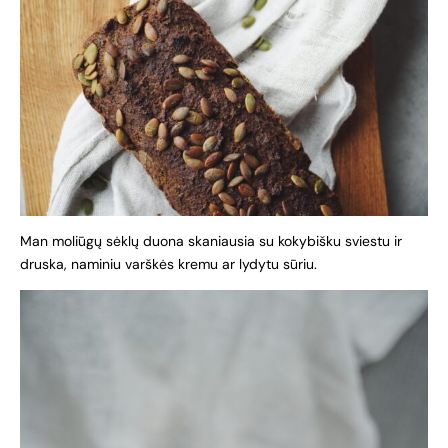
Man moliūgų sėklų duona skaniausia su kokybišku sviestu ir
druska, naminiu varškės kremu ar lydytu sūriu.