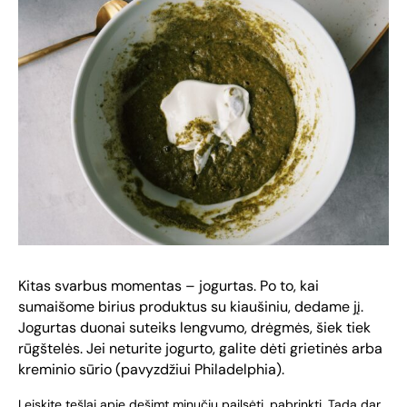
Kitas svarbus momentas – jogurtas. Po to, kai
sumaišome birius produktus su kiaušiniu, dedame jį.
Jogurtas duonai suteiks lengvumo, drėgmės, šiek tiek
rūgštelės. Jei neturite jogurto, galite dėti grietinės arba
kreminio sūrio (pavyzdžiui Philadelphia).
Leiskite tešlai apie dešimt minučių pailsėti, pabrinkti. Tada dar