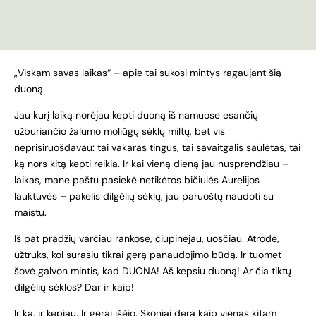
„Viskam savas laikas“ – apie tai sukosi mintys ragaujant šią
duoną.
Jau kurį laiką norėjau kepti duoną iš namuose esančių
užburiančio žalumo moliūgų sėklų miltų, bet vis
neprisiruošdavau: tai vakaras tingus, tai savaitgalis saulėtas, tai
ką nors kitą kepti reikia. Ir kai vieną dieną jau nusprendžiau –
laikas, mane paštu pasiekė netikėtos bičiulės Aurelijos
lauktuvės – pakelis dilgėlių sėklų, jau paruoštų naudoti su
maistu.
Iš pat pradžių varčiau rankose, čiupinėjau, uosčiau. Atrodė,
užtruks, kol surasiu tikrai gerą panaudojimo būdą. Ir tuomet
šovė galvon mintis, kad DUONA! Aš kepsiu duoną! Ar čia tiktų
dilgėlių sėklos? Dar ir kaip!
Ir ką, ir kepiau. Ir gerai išėjo. Skoniai dera kaip vienas kitam