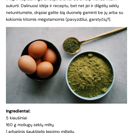
sukurti. Dalinuosi idėja ir receptu, bet net jei ir dilgėlių sėklų
neturėtumėte, drąsiai galite šią duonelę gaminti be jų arba su
kokiomis kitomis mėgstamomis (pavyzdžiui, garstyčių?).
Ingredientai:
5 kiaušiniai
160 g moliugų sėklų miltų
1 arbatinis šaukštelis kepimo miltelių