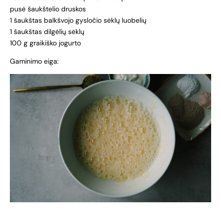
pusė šaukštelio druskos
1 šaukštas balkšvojo gysločio sėklų luobelių
1 šaukštas dilgėlių sėklų
100 g graikiško jogurto
Gaminimo eiga: