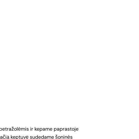
ir petražolėmis ir kepame paprastoje
 tą pačią keptuvę sudedame šoninės