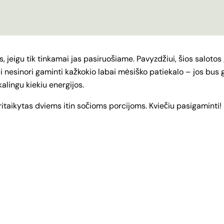
s, jeigu tik tinkamai jas pasiruošiame. Pavyzdžiui, šios saloto
ai nesinori gaminti kažkokio labai mėsiško patiekalo – jos bus 
alingu kiekiu energijos.
itaikytas dviems itin sočioms porcijoms. Kviečiu pasigaminti!