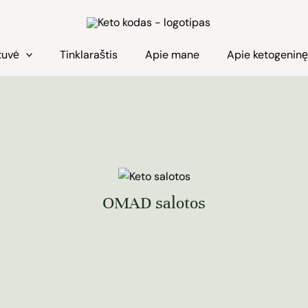
tuvė
Tinklaraštis
Apie mane
Apie ketogenin
OMAD salotos