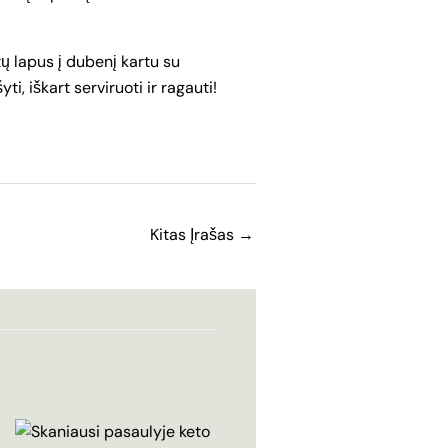
ų lapus į dubenį kartu su
ti, iškart serviruoti ir ragauti!
Kitas Įrašas
→