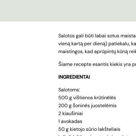
Salotos gali būti labai sotus maista
vieną kartą per dieną) patiekalu, k
maistingos, kad aprūpintų kūną reik
Šiame recepte esantis kiekis yra pr
INGREDIENTAI
Salotoms:
500 g vištienos krūtinėlės
200 g šoninės juostelėmis
2 kiaušiniai
1 avokadas
50 g kietojo sūrio lakšteliais