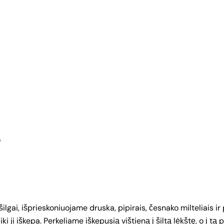
o
ilgai, išprieskoniuojame druska, pipirais, česnako milteliais 
 iki ji iškepa. Perkeliame iškepusią vištieną į šiltą lėkštę, o į