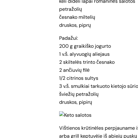
keli dideli lapai romaninės salotos
petražolių
česnako miltelių
druskos, piprų
Padažui:
200 g graikiško jogurto
1 v.š. alyvuogių aliejaus
2 skiltelės trinto česnako
2 ančiuvių filė
1/2 citrinos sultys
3 v.š. smulkiai tarkuoto kietojo sūri
šviežių petražolių
druskos, pipirų
Vištienos krūtinėles perpjauname iš
arba grill keptuvėje iš abiejų puskų