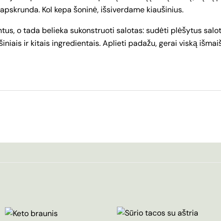
 apskrunda. Kol kepa šoninė, išsiverdame kiaušinius.
s, o tada belieka sukonstruoti salotas: sudėti plėšytus salot
niais ir kitais ingredientais. Aplieti padažu, gerai viską išmaišy