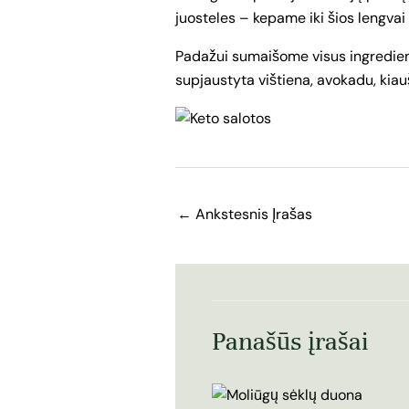
juosteles – kepame iki šios lengvai
Padažui sumaišome visus ingredientu
supjaustyta vištiena, avokadu, kiauši
←
Ankstesnis Įrašas
Panašūs įrašai