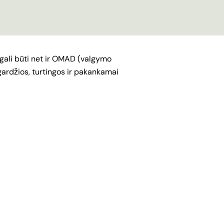
s gali būti net ir OMAD (valgymo
gardžios, turtingos ir pakankamai