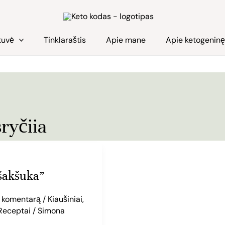
tuvė
Tinklaraštis
Apie mane
Apie ketogenin
ryčiia
šakšuka”
e komentarą
/
Kiaušiniai
,
Receptai
/
Simona