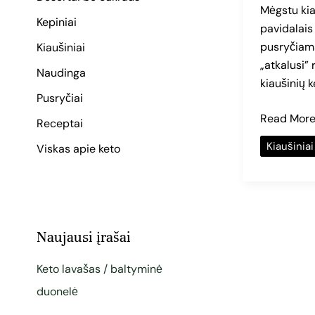
Mėgstu kia
Kepiniai
pavidalais 
pusryčiams
Kiaušiniai
„atkalusi”
Naudinga
kiaušinių k
Pusryčiai
Read More
Receptai
Kiaušiniai
Viskas apie keto
Naujausi įrašai
Keto lavašas / baltyminė
duonelė