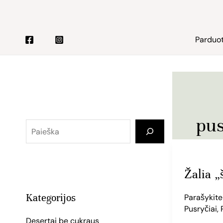
Pereiti
Paieška
prie
turinio
Parduo
pus
Žalia
„šakšuka”
Žalia „
Kategorijos
Parašykit
Pusryčiai
,
Desertai be cukraus