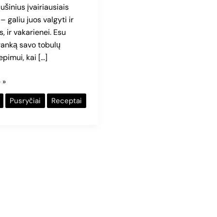
ušinius įvairiausiais
– galiu juos valgyti ir
, ir vakarienei. Esu
 ranką savo tobulų
epimui, kai […]
 »
Pusryčiai
Receptai