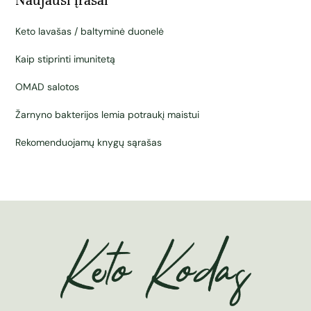
Naujausi įrašai
Keto lavašas / baltyminė duonelė
Kaip stiprinti imunitetą
OMAD salotos
Žarnyno bakterijos lemia potraukį maistui
Rekomenduojamų knygų sąrašas