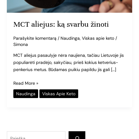
MCT aliejus: ką svarbu žinoti
Parašykite komentarą
/
Naudinga
,
Viskas apie keto
/
Simona
MCT aliejus pasaulyje nėra naujiena, tačiau Lietuvoje jis
populiarėti pradėjo, sakyčiau, prieš kokius ketverius-
penkerius metus. Būdamas puikiu papildu jis gali […]
Read More »
Naudinga
Viskas Apie Keto