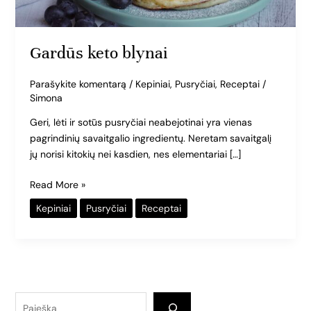
Gardūs keto blynai
Parašykite komentarą
/
Kepiniai
,
Pusryčiai
,
Receptai
/
Simona
Geri, lėti ir sotūs pusryčiai neabejotinai yra vienas
pagrindinių savaitgalio ingredientų. Neretam savaitgalį
jų norisi kitokių nei kasdien, nes elementariai […]
Read More »
Kepiniai
Pusryčiai
Receptai